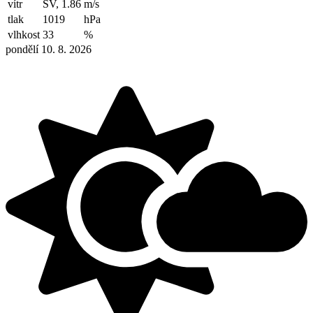
vítr
SV, 1.86
m/s
tlak
1019
hPa
vlhkost
33
%
pondělí 10. 8. 2026