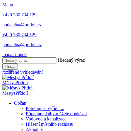
Menu
+420 380 734 129
podatelna@pridoli.cz
+420 380 734 129
podatelna@pridoli.cz
mapa stránek
Hledaný výraz
Hledat
rozšířené vyhledávání
Městys
Přídolí
Městys
Přídolí
Občan
Potřebuji si vyřídit ...
Případné platby můžete poukázat
Vodovod a kanalizace
Hlášení místního rozhlasu
Aktuality