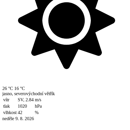
26 °C
16 °C
jasno, severovýchodní větřík
vítr
SV, 2.84
m/s
tlak
1020
hPa
vlhkost
42
%
neděle 9. 8. 2026