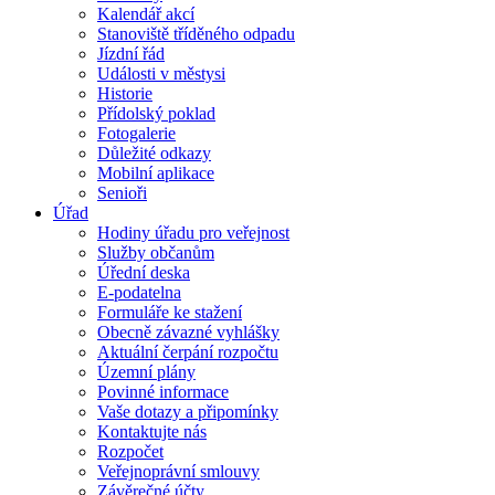
Kalendář akcí
Stanoviště tříděného odpadu
Jízdní řád
Události v městysi
Historie
Přídolský poklad
Fotogalerie
Důležité odkazy
Mobilní aplikace
Senioři
Úřad
Hodiny úřadu pro veřejnost
Služby občanům
Úřední deska
E-podatelna
Formuláře ke stažení
Obecně závazné vyhlášky
Aktuální čerpání rozpočtu
Územní plány
Povinné informace
Vaše dotazy a připomínky
Kontaktujte nás
Rozpočet
Veřejnoprávní smlouvy
Závěrečné účty