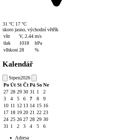
31 °C
17 °C
skoro jasno, východní větřík
vítr
V, 2.44
m/s
tlak
1018
hPa
vlhkost
28
%
Kalendář
Srpen
2026
Po
Út
St
Čt
Pá
So
Ne
27
28
29
30
31
1
2
3
4
5
6
7
8
9
10
11
12
13
14
15
16
17
18
19
20
21
22
23
24
25
26
27
28
29
30
31
1
2
3
4
5
6
Adresa