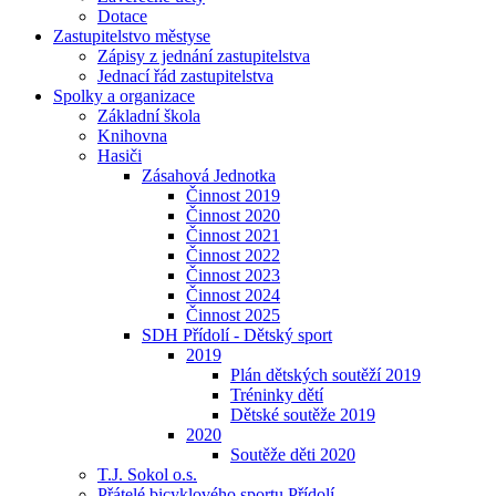
Dotace
Zastupitelstvo městyse
Zápisy z jednání zastupitelstva
Jednací řád zastupitelstva
Spolky a organizace
Základní škola
Knihovna
Hasiči
Zásahová Jednotka
Činnost 2019
Činnost 2020
Činnost 2021
Činnost 2022
Činnost 2023
Činnost 2024
Činnost 2025
SDH Přídolí - Dětský sport
2019
Plán dětských soutěží 2019
Tréninky dětí
Dětské soutěže 2019
2020
Soutěže děti 2020
T.J. Sokol o.s.
Přátelé bicyklového sportu Přídolí