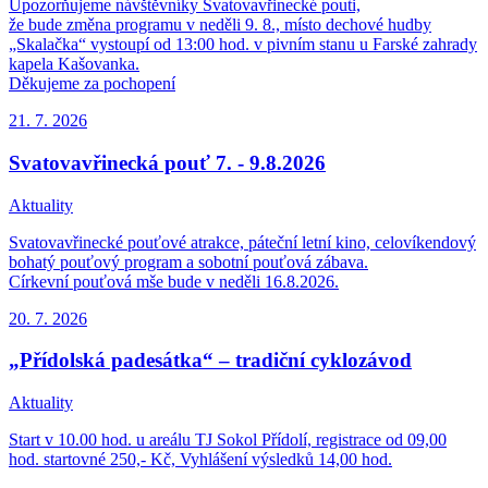
Upozorňujeme návštěvníky Svatovavřinecké pouti,
že bude změna programu v neděli 9. 8., místo dechové hudby
„Skalačka“ vystoupí od 13:00 hod. v pivním stanu u Farské zahrady
kapela Kašovanka.
Děkujeme za pochopení
21. 7.
2026
Svatovavřinecká pouť 7. - 9.8.2026
Aktuality
Svatovavřinecké pouťové atrakce, páteční letní kino, celovíkendový
bohatý pouťový program a sobotní pouťová zábava.
Církevní pouťová mše bude v neděli 16.8.2026.
20. 7.
2026
„Přídolská padesátka“ – tradiční cyklozávod
Aktuality
Start v 10.00 hod. u areálu TJ Sokol Přídolí, registrace od 09,00
hod. startovné 250,- Kč, Vyhlášení výsledků 14,00 hod.