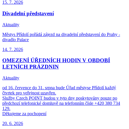
15. 7.
2026
Divadelní představení
Aktuality
Městys Přídolí pořádá zájezd na divadelní představení do Prahy -
divadlo Palace
14. 7.
2026
OMEZENÍ ÚŘEDNÍCH HODIN V OBDOBÍ
LETNÍCH PRÁZDNIN
Aktuality
od 16. července do 31. srpna bude Úřad městyse Přídolí každý
čtvrtek pro veřejnost uzavřen.
Služby Czech POINT budou v tyto dny poskytovány pouze po
předchozí telefonické domluvě na telefonním čísle +420 380 734
129.
Děkujeme za pochopení
20. 6.
2026