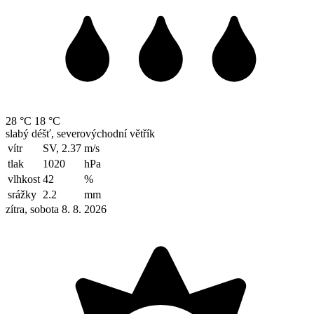
28 °C
18 °C
slabý déšť, severovýchodní větřík
vítr
SV, 2.37
m/s
tlak
1020
hPa
vlhkost
42
%
srážky
2.2
mm
zítra, sobota 8. 8. 2026