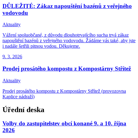
DŮLEŽITÉ: Zákaz napouštění bazénů z veřejného
vodovodu
Aktuality
Vážení spoluobčané, z důvodu dlouhotrvajícího sucha trvá zákaz
napouštění bazénů z veřejného vodovodu. Žádáme vás také, aby jste
i nadále šetřili pitnou vodou. Děkujeme.
9. 3.
2026
Prodej prosátého kompostu z Kompostárny Střítež
Aktuality
Prodej prosátého kompostu z Kompostárny Střítež (provozovna
Kaplice nádraží)
Úřední deska
Volby do zastupitelstev obcí konané 9. a 10. října
2026